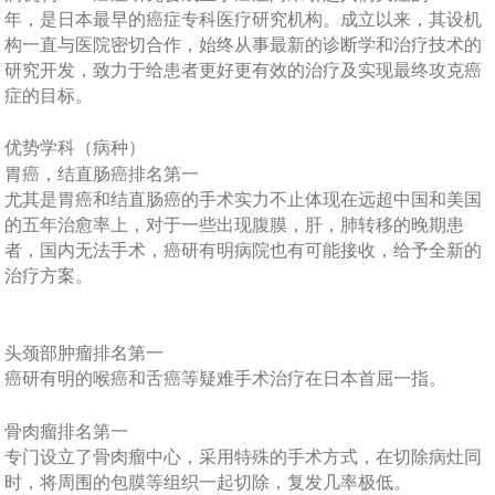
年，是日本最早的癌症专科医疗研究机构。成立以来，其设机
构一直与医院密切合作，始终从事最新的诊断学和治疗技术的
研究开发，致力于给患者更好更有效的治疗及实现最终攻克癌
症的目标。
优势学科（病种）
胃癌，
结
直
肠
癌排名第一
尤其是胃癌和结直肠癌的手术实力不止体现在远超中国和美国
的五年治愈率上，对于一些出现腹膜，肝，肺转移的晚期患
者，国内无法手术，癌研有明病院也有可能接收，给予全新的
治疗方案。
头颈
部
肿
瘤排名第一
癌研有明的喉癌和舌癌等疑难手术治疗在日本首屈一指。
骨肉瘤排名第一
专门设立了骨肉瘤中心，采用特殊的手术方式，在切除病灶同
时，将周围的包膜等组织一起切除，复发几率极低。