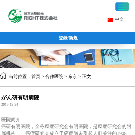
中文
登録/新規
当前位置：
首页
> 合作医院 > 东京 > 正文
がん研有明病院
2019-12-24
医院简介
癌研有明医院，全称癌症研究会有明医院，是癌症研究会的附
属机构
——癌症研究会成立于癌症尚未引起人们关注的1908